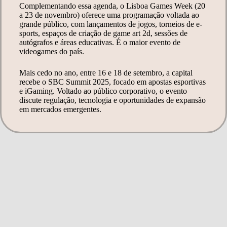
Complementando essa agenda, o Lisboa Games Week (20
a 23 de novembro) oferece uma programação voltada ao
grande público, com lançamentos de jogos, torneios de e-
sports, espaços de criação de game art 2d, sessões de
autógrafos e áreas educativas. É o maior evento de
videogames do país.
Mais cedo no ano, entre 16 e 18 de setembro, a capital
recebe o SBC Summit 2025, focado em apostas esportivas
e iGaming. Voltado ao público corporativo, o evento
discute regulação, tecnologia e oportunidades de expansão
em mercados emergentes.
Tabela comparativa: principais eventos
culturais em Portugal (2025)
Foco
Event
Cida
Data
princi
o
de
pal
Arte