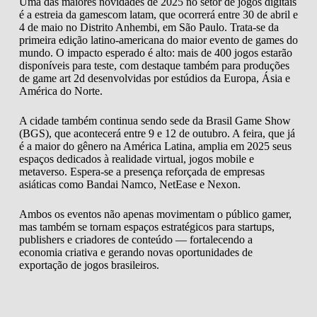
Uma das maiores novidades de 2025 no setor de jogos digitais
é a estreia da gamescom latam, que ocorrerá entre 30 de abril e
4 de maio no Distrito Anhembi, em São Paulo. Trata-se da
primeira edição latino-americana do maior evento de games do
mundo. O impacto esperado é alto: mais de 400 jogos estarão
disponíveis para teste, com destaque também para produções
de game art 2d desenvolvidas por estúdios da Europa, Ásia e
América do Norte.
A cidade também continua sendo sede da Brasil Game Show
(BGS), que acontecerá entre 9 e 12 de outubro. A feira, que já
é a maior do gênero na América Latina, amplia em 2025 seus
espaços dedicados à realidade virtual, jogos mobile e
metaverso. Espera-se a presença reforçada de empresas
asiáticas como Bandai Namco, NetEase e Nexon.
Ambos os eventos não apenas movimentam o público gamer,
mas também se tornam espaços estratégicos para startups,
publishers e criadores de conteúdo — fortalecendo a
economia criativa e gerando novas oportunidades de
exportação de jogos brasileiros.