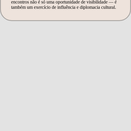
encontros não é só uma oportunidade de visibilidade — é
também um exercício de influência e diplomacia cultural.
Tendências que merecem
atenção
Para quem acompanha o
setor, alguns movimentos
são especialmente
relevantes:
Aproximação entre artes
visuais e performáticas
: O
mesmo vale para
especialistas em game art
2d, que têm ganhado
visibilidade como forma de
expressão visual híbrida.
Integração entre arte e
tecnologia
: instalações