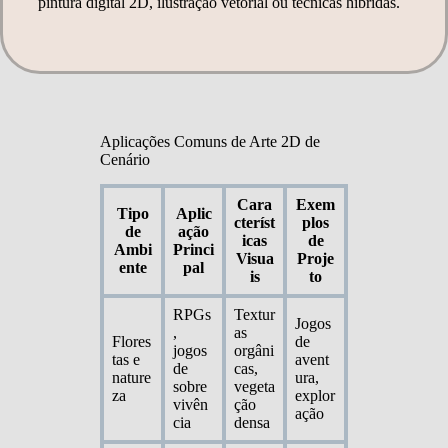
pintura digital 2D, ilustração vetorial ou técnicas híbridas.
Aplicações Comuns de Arte 2D de
Cenário
Cara
Exem
Tipo
Aplic
cteríst
plos
de
ação
icas
de
Ambi
Princi
Visua
Proje
ente
pal
is
to
RPGs
Textur
Jogos
,
as
Flores
de
jogos
orgâni
tas e
avent
de
cas,
nature
ura,
sobre
vegeta
za
explor
vivên
ção
ação
cia
densa