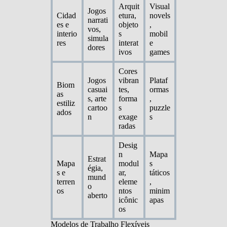
Arquit
Visual
Jogos
Cidad
etura,
novels
narrati
es e
objeto
,
vos,
interio
s
mobil
simula
res
interat
e
dores
ivos
games
Cores
Jogos
vibran
Plataf
Biom
casuai
tes,
ormas
as
s, arte
forma
,
estiliz
cartoo
s
puzzle
ados
n
exage
s
radas
Desig
n
Mapa
Estrat
Mapa
modul
s
égia,
s e
ar,
táticos
mund
terren
eleme
,
o
os
ntos
minim
aberto
icônic
apas
os
Modelos de Trabalho Flexíveis