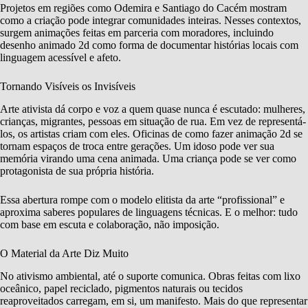
Projetos em regiões como Odemira e Santiago do Cacém mostram
como a criação pode integrar comunidades inteiras. Nesses contextos,
surgem animações feitas em parceria com moradores, incluindo
desenho animado 2d como forma de documentar histórias locais com
linguagem acessível e afeto.
Tornando Visíveis os Invisíveis
Arte ativista dá corpo e voz a quem quase nunca é escutado: mulheres,
crianças, migrantes, pessoas em situação de rua. Em vez de representá-
los, os artistas criam com eles. Oficinas de como fazer animação 2d se
tornam espaços de troca entre gerações. Um idoso pode ver sua
memória virando uma cena animada. Uma criança pode se ver como
protagonista de sua própria história.
Essa abertura rompe com o modelo elitista da arte “profissional” e
aproxima saberes populares de linguagens técnicas. E o melhor: tudo
com base em escuta e colaboração, não imposição.
O Material da Arte Diz Muito
No ativismo ambiental, até o suporte comunica. Obras feitas com lixo
oceânico, papel reciclado, pigmentos naturais ou tecidos
reaproveitados carregam, em si, um manifesto. Mais do que representar