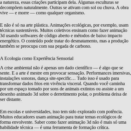
a natureza, essas criações participam dela. Algumas esculturas se
decompõem naturalmente. Outras se ativam com sol ou chuva. A obra
vive — e morre — como qualquer organismo.
E não é só na arte plástica. Animações ecológicas, por exemplo, usam
técnicas sustentáveis. Muitos coletivos ensinam como fazer animação
3d usando softwares de código aberto e métodos de baixo impacto
energético. O conteúdo pode tratar do desmatamento, mas a produção
também se preocupa com sua pegada de carbono.
A Ecologia como Experiência Sensorial
A crise ambiental não é apenas um dado científico — é algo que se
sente. E a arte é mestre em provocar sensação. Performances imersivas,
instalações sonoras, dança site-specific… Tudo isso é usado para
transformar dados frios em vivência visceral. Quando você caminha
por um espaço tomado por sons de animais extintos ou assiste a um
desenho animado 3d sobre o derretimento polar, o problema deixa de
ser distante.
Em escolas e universidades, isso tem sido explorado com potência.
Muitos educadores usam animação para tratar temas ecológicos de
forma envolvente. Saber como fazer animação 3d não é mais só uma
habilidade técnica — é uma ferramenta de formação crítica.