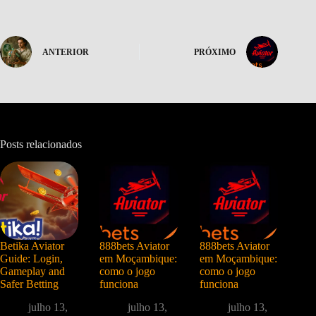
ANTERIOR
PRÓXIMO
Posts relacionados
Betika Aviator
888bets Aviator
888bets Aviator
Guide: Login,
em Moçambique:
em Moçambique:
Gameplay and
como o jogo
como o jogo
Safer Betting
funciona
funciona
julho 13,
julho 13,
julho 13,